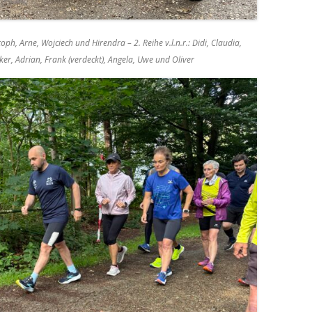
stoph, Arne, Wojciech und Hirendra – 2. Reihe v.l.n.r.: Didi, Claudia,
lker, Adrian, Frank (verdeckt), Angela, Uwe und Oliver