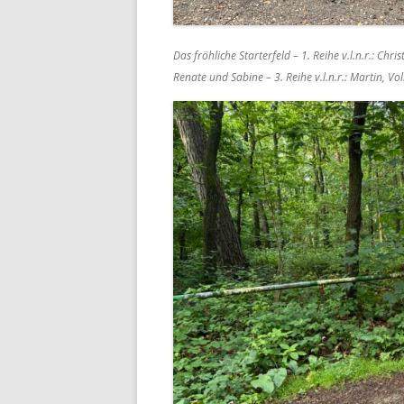
Das fröhliche Starterfeld – 1. Reihe v.l.n.r.: Chri
Renate und Sabine – 3. Reihe v.l.n.r.: Martin, Vo