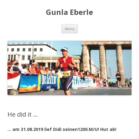
Gunla Eberle
Zum
Menü
Inhalt
springen
He did it …
… am 31.08.2019 lief Didi seinen1200.M/U! Hut ab!