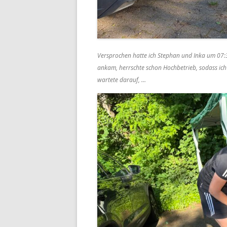
Versprochen hatte ich Stephan und Inka um 07:30
ankam, herrschte schon Hochbetrieb, sodass ich 
wartete darauf, …