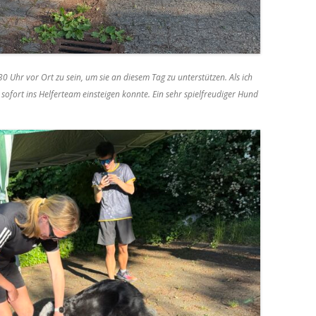
 Uhr vor Ort zu sein, um sie an diesem Tag zu unterstützen. Als ich
sofort ins Helferteam einsteigen konnte. Ein sehr spielfreudiger Hund