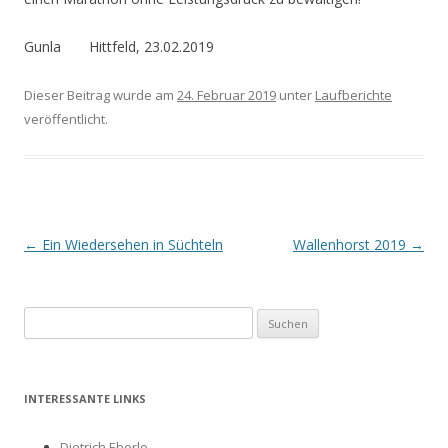
Gunla Hittfeld, 23.02.2019
Dieser Beitrag wurde am
24. Februar 2019
unter
Laufberichte
veröffentlicht.
Beitrags-
←
Ein Wiedersehen in Süchteln
Wallenhorst 2019
→
Navigation
Suchen
nach:
INTERESSANTE LINKS
Dietrich Eberle